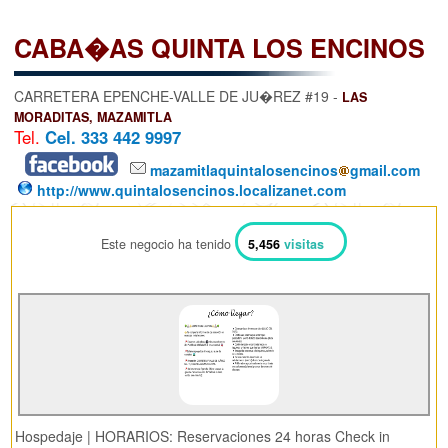
CABA�AS QUINTA LOS ENCINOS
CARRETERA EPENCHE-VALLE DE JU�REZ #19 -
LAS
MORADITAS, MAZAMITLA
Tel.
Cel. 333 442 9997
mazamitlaquintalosencinos
gmail.com
http://www.quintalosencinos.localizanet.com
Este negocio ha tenido
5,456
visitas
Hospedaje | HORARIOS: Reservaciones 24 horas Check in