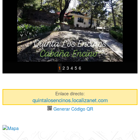
1
3
4
5
6
2
Enlace directo:
quintalosencinos.localizanet.com
Generar Código QR